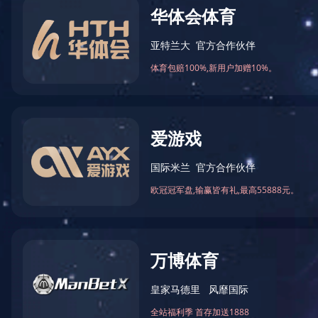
电力工程业绩
水利工程业绩
开云网页版登录入口-开云（中国） 业绩
业绩展示
新闻中心

新闻中心
公司新闻
业内动态
联系我们

联系我们
联系方式
客户留言