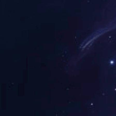
业绩展示
新闻中心

公司新闻
业内动态
联系我们

联系方式
客户留言

市政工程
公路工程
开云网页版登录入口-开云（中国）
当前位置：
首页
/
业绩展示
/
开云网页版登录入口-开云（中国）