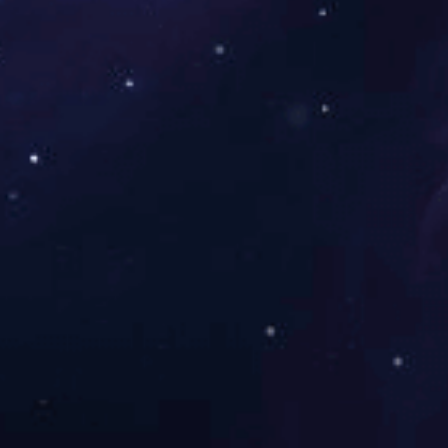
联系方式
福建省龙岩市新罗区东肖镇龙腾南路14号珠江大厦7层701室
0597-2336139
382955834@qq.com
WEBSITE QR CODE
网站二维码
扫一扫进入网站
微信公众号
扫一扫关注微信公众号
ONLINE MESSAGE
联系方式