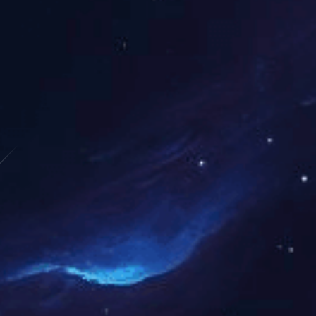
/
上杭城发首苑
上杭城发首苑
工程描述
参数
上杭城发首苑
扫二维码用手机看
未找到相应参数组，请于后台属性模板中添加
上一个
上杭工业园区三期标准厂房建设项目
下一个
济宁运河钢材大市场房屋工程
CONTACT INFORMATION