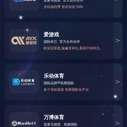
首页
公司简介
荣誉资质
企业资质
企业专利
企业荣誉
企业业绩
市政工程业绩
公路工程业绩
电力工程业绩
水利工程业
绩
开云网页版登录入口-开云（中国） 业绩
业绩展示
新闻中心
公司新闻
业内动态
联系我们
联系方式
客户留言

首页
公司简介
荣誉资质

企业资质
企业专利
企业荣誉
企业业绩
