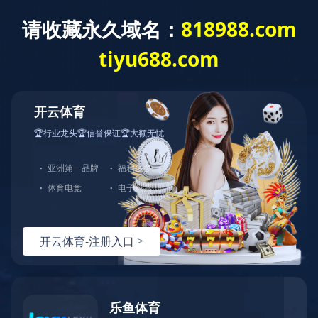
首页
公司简介
荣誉资质

荣誉资质
企业资质
企业专利
企业荣誉
企业业绩

企业业绩
市政工程业绩
公路工程业绩