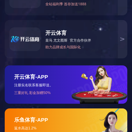
市政工程业绩
公路工程业绩
电力工程业绩
水利工程业
绩
开云网页版登录入口-开云（中国） 业绩
业绩展示
新闻中心

公司新闻
业内动态
联系我们

联系方式
客户留言

市政工程
公路工程
开云网页版登录入口-开云（中国）
当前位置：
首页
/
业绩展示