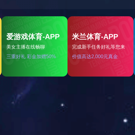
开云网页版登录入口-开云（中国） 业绩
开云网页版登录入口-开云（中国） 业绩