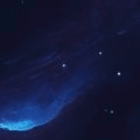
专利
专利
专利
专利
专利
专利
专利
专利
专利
专利
专利
专利