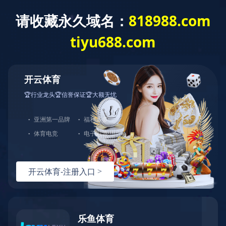
首页
公司简介
荣誉资质

荣誉资质
企业资质
企业专利
企业荣誉
企业业绩

企业业绩
市政工程业绩
公路工程业绩