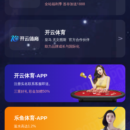
市政工程业绩
公路工程业绩
电力工程业绩
水利工程业
绩
开云网页版登录入口-开云（中国） 业绩
业绩展示
新闻中心

公司新闻
业内动态
联系我们

联系方式
客户留言

市政工程
公路工程
开云网页版登录入口-开云（中国）
当前位置：
首页
/
业绩展示