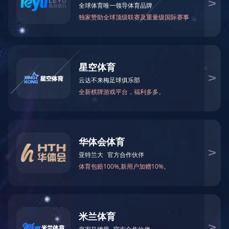
电力工程业绩
水利工程业绩
开云网页版登录入口-开云（中国） 业绩
业绩展示
新闻中心

新闻中心
公司新闻
业内动态
联系我们

联系我们
联系方式
客户留言