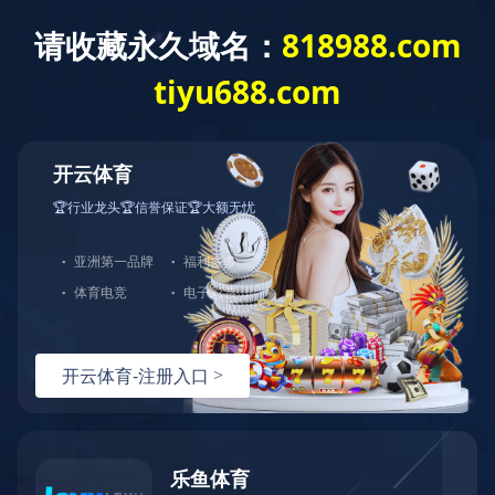
首页
公司简介
荣誉资质

荣誉资质
企业资质
企业专利
企业荣誉
企业业绩

企业业绩
市政工程业绩
公路工程业绩